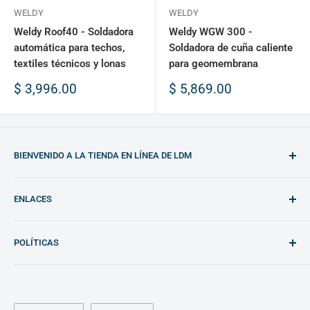
WELDY
WELDY
Weldy Roof40 - Soldadora
Weldy WGW 300 -
automática para techos,
Soldadora de cuña caliente
textiles técnicos y lonas
para geomembrana
Precio
Precio
$ 3,996.00
$ 5,869.00
de
de
venta
venta
BIENVENIDO A LA TIENDA EN LÍNEA DE LDM
Encontrará las mejores oportunidades para comprar
ENLACES
equipos de soldadura de plástico y materiales plásticos.
Sitio web de LDM (inglés)
Cualquier duda no dude en contactarnos: shop@ldm.la
POLÍTICAS
Sitio web de LDM (español)
Política de privacidad
Términos del servicio