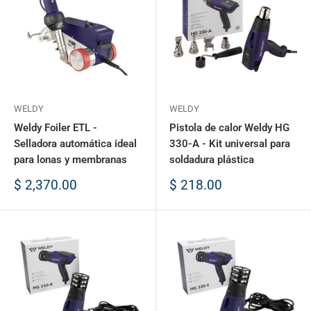
WELDY
WELDY
Weldy Foiler ETL -
Pistola de calor Weldy HG
Selladora automática ideal
330-A - Kit universal para
para lonas y membranas
soldadura plástica
Precio
Precio
$ 2,370.00
$ 218.00
de
de
venta
venta