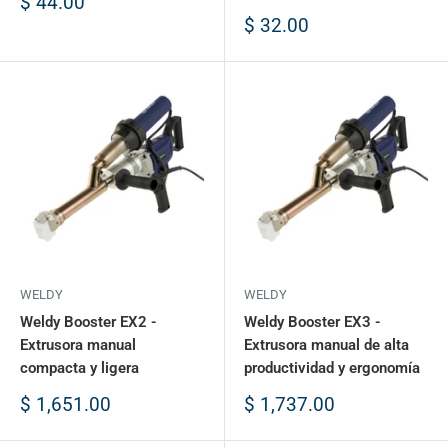
Precio
$ 44.00
de
Precio
$ 32.00
venta
de
venta
WELDY
WELDY
Weldy Booster EX2 -
Weldy Booster EX3 -
Extrusora manual
Extrusora manual de alta
compacta y ligera
productividad y ergonomía
Precio
Precio
$ 1,651.00
$ 1,737.00
de
de
venta
venta