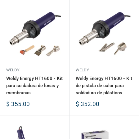
WELDY
WELDY
Weldy Energy HT1600 - Kit
Weldy Energy HT1600 - Kit
para soldadura de lonas y
de pistola de calor para
membranas
soldadura de plásticos
Precio
Precio
$ 355.00
$ 352.00
de
de
venta
venta