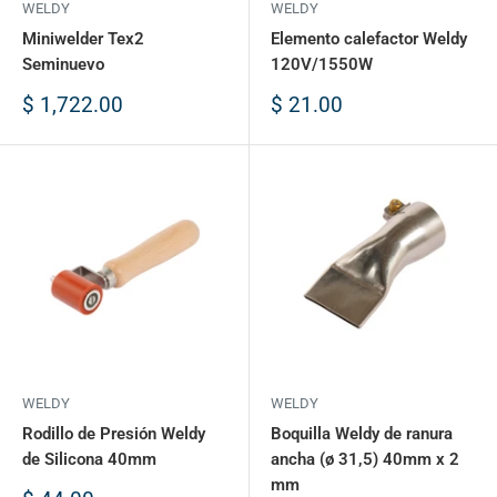
WELDY
WELDY
Miniwelder Tex2
Elemento calefactor Weldy
Seminuevo
120V/1550W
Precio
Precio
$ 1,722.00
$ 21.00
de
de
venta
venta
WELDY
WELDY
Rodillo de Presión Weldy
Boquilla Weldy de ranura
de Silicona 40mm
ancha (ø 31,5) 40mm x 2
mm