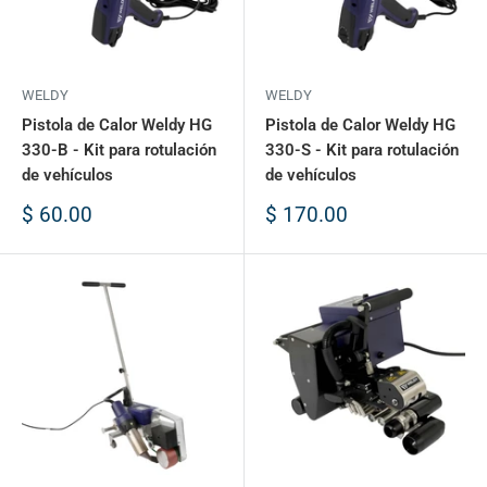
WELDY
WELDY
Pistola de Calor Weldy HG
Pistola de Calor Weldy HG
330-B - Kit para rotulación
330-S - Kit para rotulación
de vehículos
de vehículos
Precio
Precio
$ 60.00
$ 170.00
de
de
venta
venta