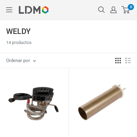
Ir
0
LDM
directamente
al
contenido
WELDY
14 productos
Ordenar por